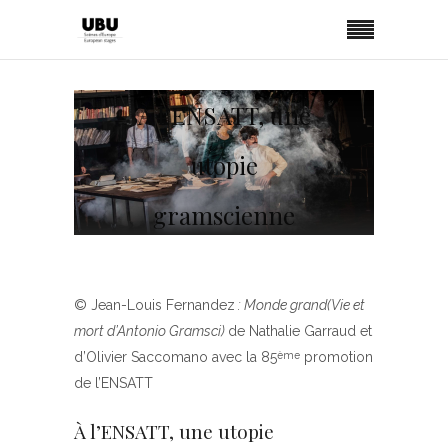
À l’ENSATT, une
utopie
gramscienne
© Jean-Louis Fernandez
: Monde grand(Vie et
mort d’Antonio Gramsci)
de Nathalie Garraud et
d’Olivier Saccomano avec la 85
promotion
ème
de l’ENSATT
À l’ENSATT, une utopie