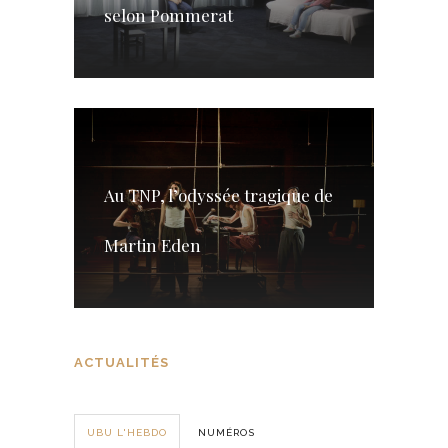
selon Pommerat
Au TNP, l’odyssée tragique de
Martin Eden
ACTUALITÉS
UBU L'HEBDO
NUMÉROS