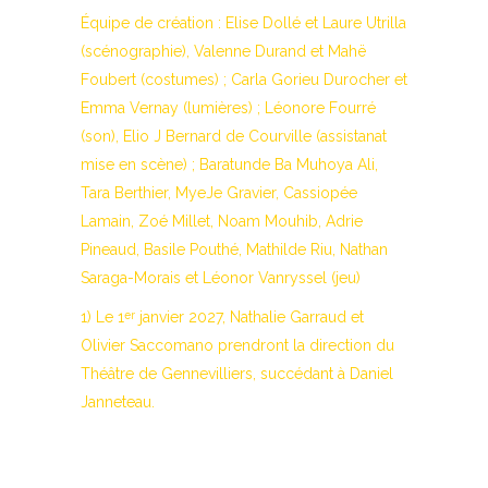
Équipe de création : Elise Dollé et Laure Utrilla
(scénographie), Valenne Durand et Mahë
Foubert (costumes) ; Carla Gorieu Durocher et
Emma Vernay (lumières) ; Léonore Fourré
(son), Elio J Bernard de Courville (assistanat
mise en scène) ; Baratunde Ba Muhoya Ali,
Tara Berthier, MyeJe Gravier, Cassiopée
Lamain, Zoé Millet, Noam Mouhib, Adrie
Pineaud, Basile Pouthé, Mathilde Riu, Nathan
Saraga-Morais et Léonor Vanryssel (jeu)
1) Le 1
janvier 2027, Nathalie Garraud et
er
Olivier Saccomano prendront la direction du
Théâtre de Gennevilliers, succédant à Daniel
Janneteau.