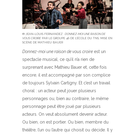
® JEAN-LOUIS FERNANDEZ :
DONNEZ-MOI UNE RAISON DE
VOUS CROIRE
PAR LE GROUPE 46 DE L’ÉCOLE DU TNS, MISE EN
SCÈNE DE MATHIEU BAUER
Donnez-moi une raison de vous croire
est un
spectacle musical, ce qu’il n’a rien de
surprenant avec Mathieu Bauer et, cette fois
encore, il est accompagné par son complice
de toujours Sylvain Cartigny. Et c’est un travail
choral : un acteur peut jouer plusieurs
personnages ou, bien au contraire, le même
personnage peut être joué par plusieurs
acteurs. On veut absolument devenir acteur.
Ou bien, on est portier. Ou bien, membre du
théâtre, l’un ou l’autre qui choisit ou décide. Il y