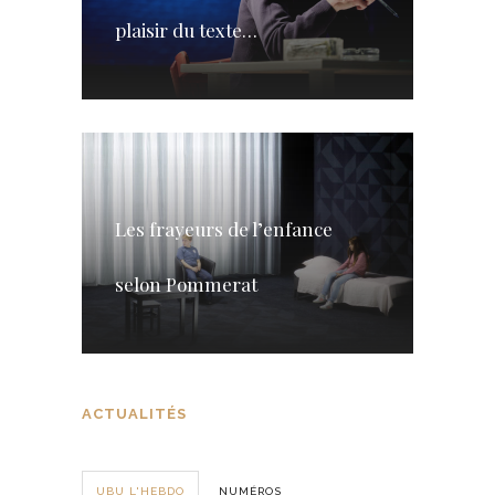
plaisir du texte…
Les frayeurs de l’enfance
selon Pommerat
ACTUALITÉS
UBU L'HEBDO
NUMÉROS