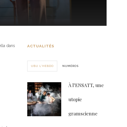
ella dans
ACTUALITÉS
UBU L'HEBDO
NUMÉROS
À l’ENSATT, une
utopie
gramscienne