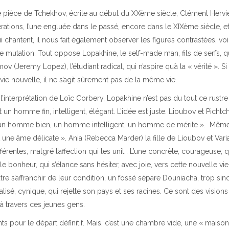
time pièce de Tchekhov, écrite au début du XXème siècle, Clément Herv
ations, l’une engluée dans le passé, encore dans le XIXème siècle, et 
chantent, il nous fait également observer les figures contrastées, voi
e mutation. Tout oppose Lopakhine, le self-made man, fils de serfs, 
ov (Jeremy Lopez), l’étudiant radical, qui n’aspire qu’à la « vérité ». Si 
vie nouvelle, il ne s’agit sûrement pas de la même vie.
interprétation de Loïc Corbery, Lopakhine n’est pas du tout ce rustr
 un homme fin, intelligent, élégant. L’idée est juste. Lioubov et Pichtch
t « un homme bien, un homme intelligent, un homme de mérite ». Mêm
e et une âme délicate ». Ania (Rebecca Marder) la fille de Lioubov et Vari
ifférentes, malgré l’affection qui les unit… L’une concrète, courageuse, 
 bonheur, qui s’élance sans hésiter, avec joie, vers cette nouvelle vie
re s’affranchir de leur condition, un fossé sépare Douniacha, trop sin
talisé, cynique, qui rejette son pays et ses racines. Ce sont des vision
à travers ces jeunes gens.
s pour le départ définitif. Mais, c’est une chambre vide, une « maison