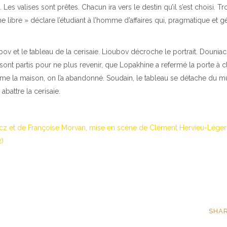
. Les valises sont prêtes. Chacun ira vers le destin qu’il s’est choisi. T
 libre » déclare l’étudiant à l’homme d’affaires qui, pragmatique et 
ubov et le tableau de la cerisaie. Lioubov décroche le portrait. Dounia
ont partis pour ne plus revenir, que Lopakhine a refermé la porte à cl
mme la maison, on l’a abandonné. Soudain, le tableau se détache du mu
attre la cerisaie.
cz et de Françoise Morvan, mise en scène de Clément Hervieu-Léger 
2)
SHA