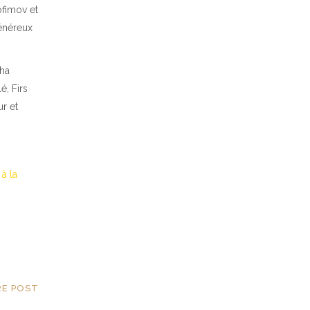
rofimov et
généreux
cha
é, Firs
r et
à la
RE POST