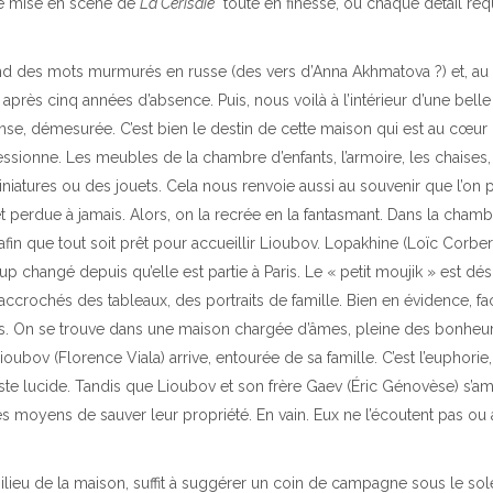
ne mise en scène de
La Cerisaie
toute en finesse, où chaque détail req
ntend des mots murmurés en russe (des vers d’Anna Akhmatova ?) et, au l
près cinq années d’absence. Puis, nous voilà à l’intérieur d’une belle
e, démesurée. C’est bien le destin de cette maison qui est au cœur
essionne. Les meubles de la chambre d’enfants, l’armoire, les chaises,
niatures ou des jouets. Cela nous renvoie aussi au souvenir que l’on 
 perdue à jamais. Alors, on la recrée en la fantasmant. Dans la cham
afin que tout soit prêt pour accueillir Lioubov. Lopakhine (Loïc Corber
oup changé depuis qu’elle est partie à Paris. Le « petit moujik » est dé
accrochés des tableaux, des portraits de famille. Bien en évidence, fa
urs. On se trouve dans une maison chargée d’âmes, pleine des bonheur
oubov (Florence Viala) arrive, entourée de sa famille. C’est l’euphorie,
reste lucide. Tandis que Lioubov et son frère Gaev (Éric Génovèse) s’a
des moyens de sauver leur propriété. En vain. Eux ne l’écoutent pas ou a
lieu de la maison, suffit à suggérer un coin de campagne sous le sole