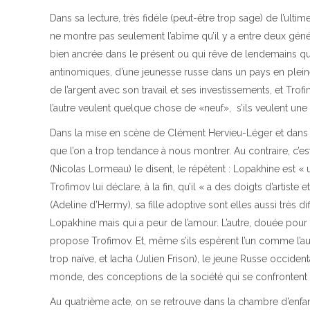
Dans sa lecture, très fidèle (peut-être trop sage) de l’ul
ne montre pas seulement l’abîme qu’il y a entre deux génér
bien ancrée dans le présent ou qui rêve de lendemains qui 
antinomiques, d’une jeunesse russe dans un pays en plein
de l’argent avec son travail et ses investissements, et Trofim
l’autre veulent quelque chose de «neuf», s’ils veulent une 
Dans la mise en scène de Clément Hervieu-Léger et dans l’
que l’on a trop tendance à nous montrer. Au contraire, c’est
(Nicolas Lormeau) le disent, le répètent : Lopakhine es
Trofimov lui déclare, à la fin, qu’il « a des doigts d’artist
(Adeline d’Hermy), sa fille adoptive sont elles aussi très d
Lopakhine mais qui a peur de l’amour. L’autre, douée pour le
propose Trofimov. Et, même s’ils espèrent l’un comme l’aut
trop naïve, et Iacha (Julien Frison), le jeune Russe occiden
monde, des conceptions de la société qui se confrontent 
Au quatrième acte, on se retrouve dans la chambre d’enfant