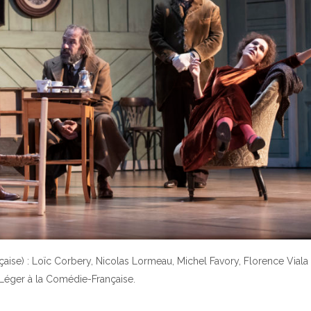
aise) : Loïc Corbery, Nicolas Lormeau, Michel Favory, Florence Vial
Léger à la Comédie-Française.