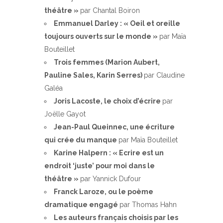
théâtre »
par Chantal Boiron
Emmanuel Darley : « Oeil et oreille
toujours ouverts sur le monde »
par Maïa
Bouteillet
Trois femmes (Marion Aubert,
Pauline Sales, Karin Serres)
par Claudine
Galéa
Joris Lacoste, le choix d’écrire
par
Joëlle Gayot
Jean-Paul Queinnec, une écriture
qui crée du manque
par Maïa Bouteillet
Karine Halpern : « Ecrire est un
endroit ‘juste’ pour moi dans le
théâtre »
par Yannick Dufour
Franck Laroze, ou le poème
dramatique engagé
par Thomas Hahn
Les auteurs français choisis par les