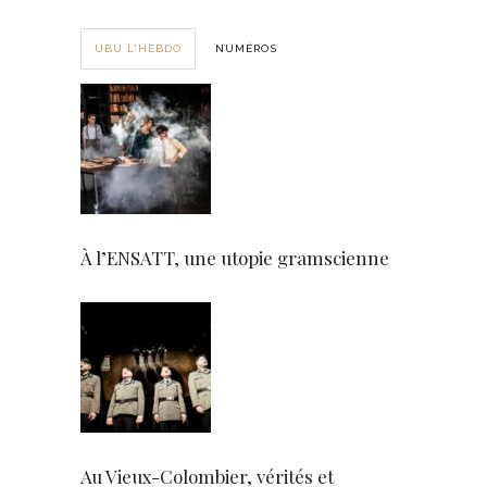
UBU L'HEBDO
NUMÉROS
À l’ENSATT, une utopie gramscienne
Au Vieux-Colombier, vérités et