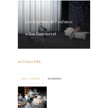
Les frayeurs de l’enfance
selon Pommerat
ACTUALITÉS
UBU L'HEBDO
NUMÉROS