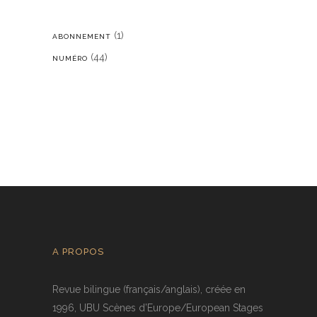
(1)
ABONNEMENT
(44)
NUMÉRO
A PROPOS
Revue bilingue (français/anglais), créée en
1996, UBU Scènes d’Europe/European Stages