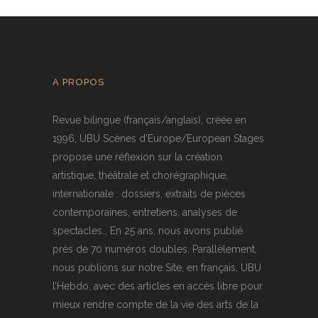
A PROPOS
Revue bilingue (français/anglais), créée en
1996, UBU Scènes d’Europe/European Stages
propose une réflexion sur la création
artistique, théâtrale et chorégraphique,
internationale : dossiers, extraits de pièces
contemporaines, entretiens, analyses de
spectacles… En 25 ans, nous avons publié
près de 70 numéros doubles. Parallèlement,
nous publions sur notre Site, en français, UBU
l’Hebdo, avec des articles en accès libre pour
mieux rendre compte de la vie des arts de la