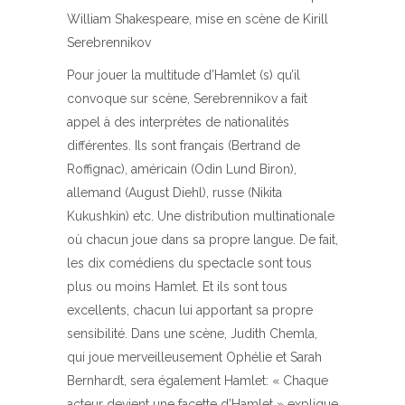
William Shakespeare, mise en scène de Kirill
Serebrennikov
Pour jouer la multitude d’Hamlet (s) qu’il
convoque sur scène, Serebrennikov a fait
appel à des interprètes de nationalités
différentes. Ils sont français (Bertrand de
Roffignac), américain (Odin Lund Biron),
allemand (August Diehl), russe (Nikita
Kukushkin) etc. Une distribution multinationale
où chacun joue dans sa propre langue. De fait,
les dix comédiens du spectacle sont tous
plus ou moins Hamlet. Et ils sont tous
excellents, chacun lui apportant sa propre
sensibilité. Dans une scène, Judith Chemla,
qui joue merveilleusement Ophélie et Sarah
Bernhardt, sera également Hamlet: « Chaque
acteur devient une facette d’Hamlet » explique