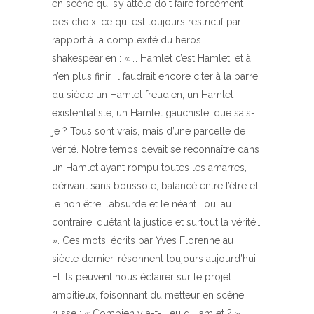
en scène qui s’y attèle doit faire forcément
des choix, ce qui est toujours restrictif par
rapport à la complexité du héros
shakespearien : « … Hamlet c’est Hamlet, et à
n’en plus finir. Il faudrait encore citer à la barre
du siècle un Hamlet freudien, un Hamlet
existentialiste, un Hamlet gauchiste, que sais-
je ? Tous sont vrais, mais d’une parcelle de
vérité. Notre temps devait se reconnaître dans
un Hamlet ayant rompu toutes les amarres,
dérivant sans boussole, balancé entre l’être et
le non être, l’absurde et le néant ; ou, au
contraire, quêtant la justice et surtout la vérité…
». Ces mots, écrits par Yves Florenne au
siècle dernier, résonnent toujours aujourd’hui.
Et ils peuvent nous éclairer sur le projet
ambitieux, foisonnant du metteur en scène
russe : « Combien y a-t-il eu d’Hamlet ? »