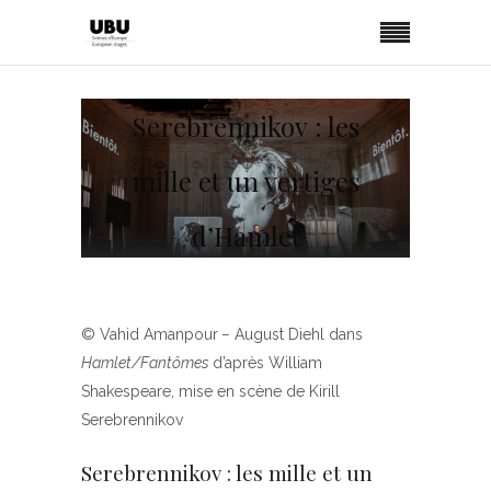
Serebrennikov : les
mille et un vertiges
d’Hamlet
© Vahid Amanpour
–
August Diehl dans
Hamlet/Fantômes
d’après William
Shakespeare, mise en scène de Kirill
Serebrennikov
Serebrennikov : les mille et un