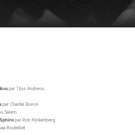
ïkos
par Titos Andreou
za
par Chantal Boiron
ou Salem
 Sphinx
par Rob Klinkenberg
aïa Bouteillet