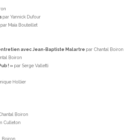
ron
es
par Yannick Dufour
t
par Maïa Bouteillet
, entretien avec Jean-Baptiste Malartre
par Chantal Boiron
ntal Boiron
Pub ! »
par Serge Valletti
nique Hollier
Chantal Boiron
m Culleton
l Boiron