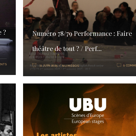
e ?
Numéro 78/79 Performance : Faire
théâtre de tout ? / Perf...
ENTS
11 JUIN 2025
0 COMM
NUMÉROS