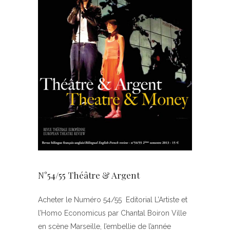
N°54/55 Théâtre & Argent
Acheter le Numéro 54/55 Editorial L’Artiste et
l’Homo Economicus par Chantal Boiron Ville
en scène Marseille, l’embellie de l’année