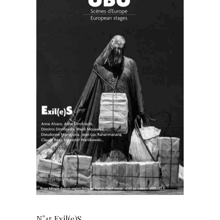
N°45 Exil(e)S