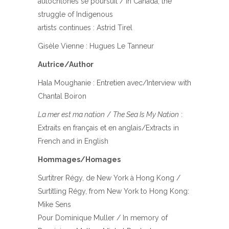
autochtones se poursuit / In Canada, the
struggle of Indigenous
artists continues : Astrid Tirel
Gisèle Vienne : Hugues Le Tanneur
Autrice/Author
Hala Moughanie : Entretien avec/Interview with
Chantal Boiron
La mer est ma nation
/
The Sea Is My Nation
:
Extraits en français et en anglais/Extracts in
French and in English
Hommages/Homages
Surtitrer Régy, de New York à Hong Kong /
Surtitling Régy, from New York to Hong Kong:
Mike Sens
Pour Dominique Muller / In memory of