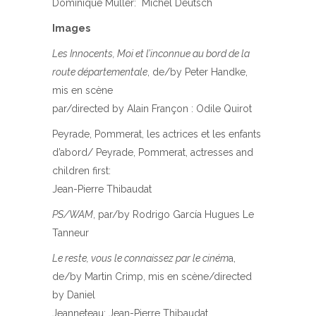
Dominique Muller: Michel Deutsch
Images
Les Innocents, Moi et l’inconnue au bord de la
route départementale
, de/by Peter Handke,
mis en scène
par/directed by Alain Françon : Odile Quirot
Peyrade, Pommerat, les actrices et les enfants
d’abord/ Peyrade, Pommerat, actresses and
children first:
Jean-Pierre Thibaudat
PS/WAM
, par/by Rodrigo García Hugues Le
Tanneur
Le reste, vous le connaissez par le ciném
a,
de/by Martin Crimp, mis en scène/directed
by Daniel
Jeanneteau: Jean-Pierre Thibaudat