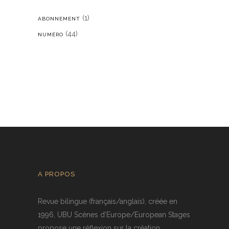
(1)
ABONNEMENT
(44)
NUMÉRO
A PROPOS
Revue bilingue (français/anglais), créée en
1996, UBU Scènes d’Europe/European Stages
propose une réflexion sur la création