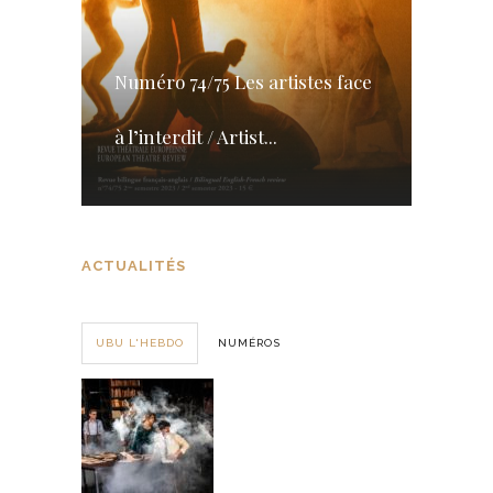
Numéro 74/75 Les artistes face
à l’interdit / Artist...
ACTUALITÉS
UBU L'HEBDO
NUMÉROS