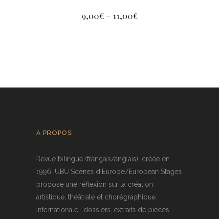
9,00
€
–
11,00
€
A PROPOS
Revue bilingue (français/anglais), créée en
1996, UBU Scènes d’Europe/European Stages
propose une réflexion sur la création
artistique, théâtrale et chorégraphique,
internationale : dossiers, extraits de pièces