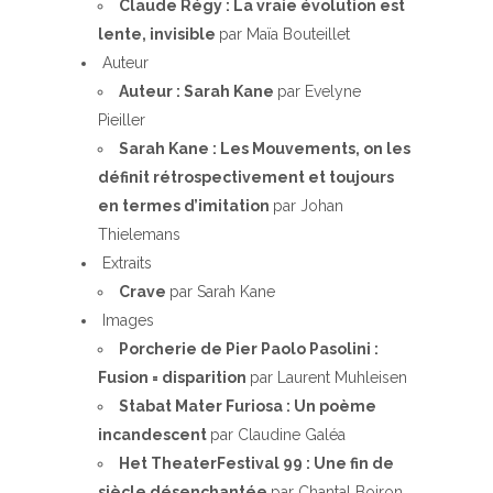
Claude Régy : La vraie évolution est
lente, invisible
par Maïa Bouteillet
Auteur
Auteur : Sarah Kane
par Evelyne
Pieiller
Sarah Kane : Les Mouvements, on les
définit rétrospectivement et toujours
en termes d’imitation
par Johan
Thielemans
Extraits
Crave
par Sarah Kane
Images
Porcherie de Pier Paolo Pasolini :
Fusion = disparition
par Laurent Muhleisen
Stabat Mater Furiosa : Un poème
incandescent
par Claudine Galéa
Het TheaterFestival 99 : Une fin de
siècle désenchantée
par Chantal Boiron