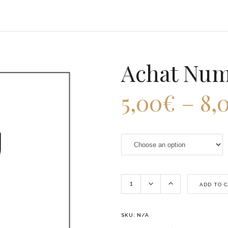
Achat Num
5,00
€
–
8,
ADD TO 
SKU:
N/A