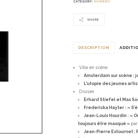
CATEGORY:
NUMÉRO
SHARE
DESCRIPTION
ADDITI
Ville en scène
Amsterdam sur scène : 
L’utopie des jeunes arti
Dossier
Erhard Stiefel et Mas S
Fredericka Hayter : « S’
Jean-Louis Hourdin : « O
toujours être masqué »
par
Jean-Pierre Estournet :