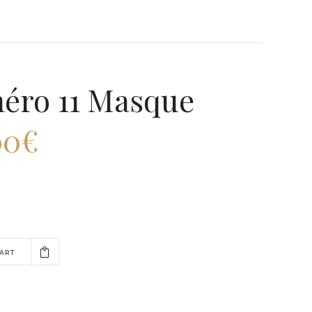
éro 11 Masque
00
€
CART