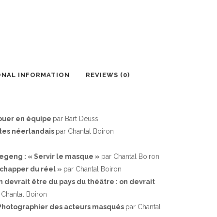
ONAL INFORMATION
REVIEWS (0)
jouer en équipe
par Bart Deuss
stes néerlandais
par Chantal Boiron
oegeng : « Servir le masque »
par Chantal Boiron
échapper du réel »
par Chantal Boiron
n devrait être du pays du théâtre : on devrait
 Chantal Boiron
 Photographier des acteurs masqués
par Chantal