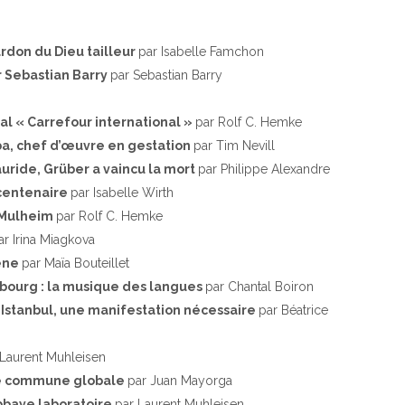
ardon du Dieu tailleur
par Isabelle Famchon
 Sebastian Barry
par Sebastian Barry
al « Carrefour international »
par Rolf C. Hemke
a, chef d’œuvre en gestation
par Tim Nevill
uride, Grüber a vaincu la mort
par Philippe Alexandre
 centenaire
par Isabelle Wirth
 Mulheim
par Rolf C. Hemke
ar Irina Miagkova
cène
par Maïa Bouteillet
sbourg : la musique des langues
par Chantal Boiron
’Istanbul, une manifestation nécessaire
par Béatrice
 Laurent Muhleisen
ne commune globale
par Juan Mayorga
abbaye laboratoire
par Laurent Muhleisen