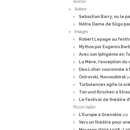
Boiron
Auteur
Sebastian Barry, ou le p
Nôtre Dame de Sligo par
Images
Robert Lepage au festiv
Mythos par Eugenio Barb
Avec son Iphigénie en Ta
La Mère, l’exception du
Dea Loher couronnée à
Ostrovski, Novossibirsk
p
Turbulences agite la s
Ton und Kirschen à Stra
Le Festival de théâtre d
Picon-Vallin
L’Europe à Grenoble
par
Vers un théâtre pour u
Mousson d’été 1998 : L’