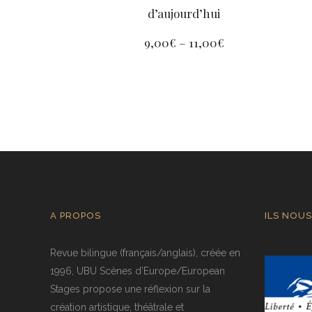
d’aujourd’hui
9,00
€
–
11,00
€
A PROPOS
ILS NOUS
Revue bilingue (français/anglais), créée en
1996, UBU Scènes d’Europe/European
Stages propose une réflexion sur la
création artistique, théâtrale et