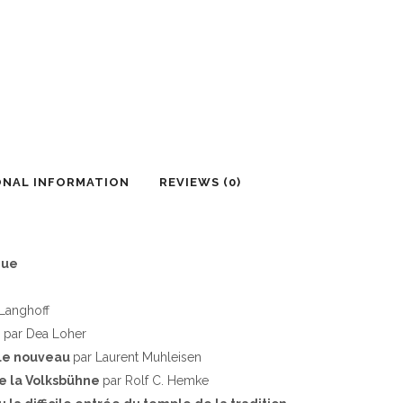
ONAL INFORMATION
REVIEWS (0)
que
Langhoff
e
par Dea Loher
t le nouveau
par Laurent Muhleisen
de la Volksbühne
par Rolf C. Hemke