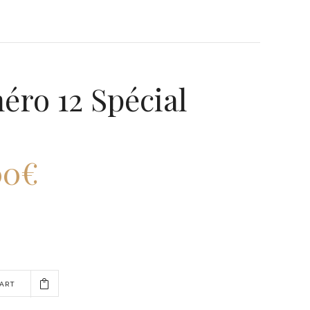
ro 12 Spécial
00
€
CART