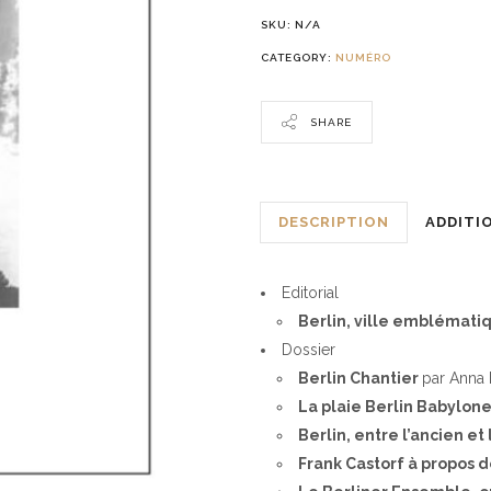
SKU:
N/A
CATEGORY:
NUMÉRO
SHARE
DESCRIPTION
ADDITI
Editorial
Berlin, ville emblémati
Dossier
Berlin Chantier
par Anna 
La plaie Berlin Babylon
Berlin, entre l’ancien e
Frank Castorf à propos 