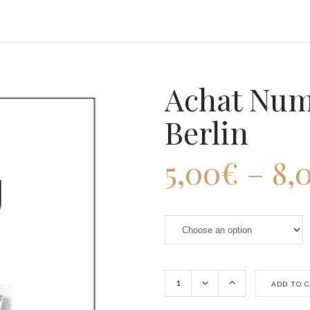
Achat Numé
Berlin
5,00
€
–
8,
ADD TO 