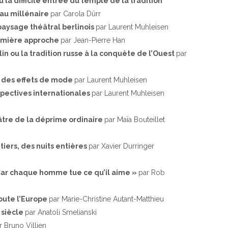
 la difficile entrée du temple de la tradition
au millénaire
par Carola Dürr
aysage théâtral berlinois
par Laurent Muhleisen
emière approche
par Jean-Pierre Han
n ou la tradition russe à la conquète de l’Ouest
par
n des effets de mode
par Laurent Muhleisen
pectives internationales
par Laurent Muhleisen
âtre de la déprime ordinaire
par Maïa Bouteillet
tiers, des nuits entières
par Xavier Durringer
Car chaque homme tue ce qu’il aime »
par Rob
toute l’Europe
par Marie-Christine Autant-Matthieu
 siècle
par Anatoli Smelianski
r Bruno Villien