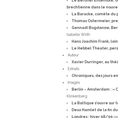
Le Berliner Ensemble, ou
brechtienne dans le nouve
La Baracke, comète du p
Thomas Ostermeier, pr
Gennadi Bogdanow, Berli
Isabelle Wirth
Hans Joachim Frank, loi
Le Hebbel Theater, pers
Auteur
Xavier Durringer, au thé
Extraits
Chroniques, des jours en
Images
Berlin – Amsterdam : « 
Klinkenberg
La Baltique s’ouvre sur 
Deux Hamlet de la fin du
Londres : hiver 98/99
pa