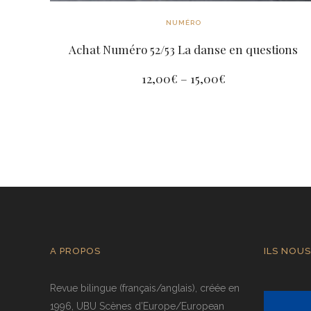
NUMÉRO
Achat Numéro 52/53 La danse en questions
12,00
€
–
15,00
€
A PROPOS
ILS NOUS
Revue bilingue (français/anglais), créée en
1996, UBU Scènes d’Europe/European