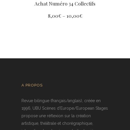
Achat Numéro 34 Collectifs
8,00
€
–
10,00
€
A PROPOS
Revue bilingue (français/anglais), créée en
1996, UBU Scènes d’Europe/European Stages
propose une réflexion sur la création
artistique, théâtrale et chorégraphique,