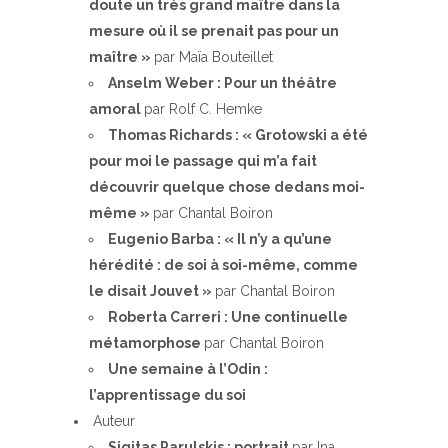
doute un très grand maître dans la
mesure où il se prenait pas pour un
maître »
par Maïa Bouteillet
Anselm Weber : Pour un théâtre
amoral
par Rolf C. Hemke
Thomas Richards : « Grotowski a été
pour moi le passage qui m’a fait
découvrir quelque chose dedans moi-
même »
par Chantal Boiron
Eugenio Barba : « Il n’y a qu’une
hérédité : de soi à soi-même, comme
le disait Jouvet »
par Chantal Boiron
Roberta Carreri : Une continuelle
métamorphose
par Chantal Boiron
Une semaine à l’Odin :
l’apprentissage du soi
Auteur
Sigitas Parulskis : portrait
par Ina