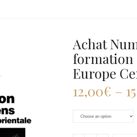
Achat Num
formation
Europe Cen
12,00
€
–
1