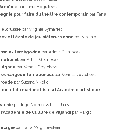
l’Arménie
par Tania Moguilevskaia
agnie pour faire du théâtre contemporain
par Tania
Biélorussie
par Virginie Symaniec
aev et l’école de jeu biélorussienne
par Virginie
 Bosnie-Herzégovine
par Admir Glamocak
rnational
par Admir Glamocak
Bulgarie
par Veneta Doytcheva
s échanges internationaux
par Veneta Doytcheva
Croatie
par Suzana Nikolic
teur et du marionettiste à l’Académie artistique
Estonie
par Ingo Normet & Liina Jääts
 l’Académie de Culture de Viljandi
par Margit
 Géorgie
par Tania Moguilevskaia