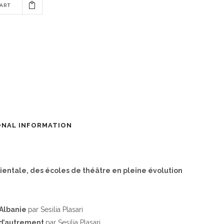
CART
ONAL INFORMATION
ientale, des écoles de théâtre en pleine évolution
’Albanie
par Sesilia Plasari
t d’autrement
par Sesilia Plasari