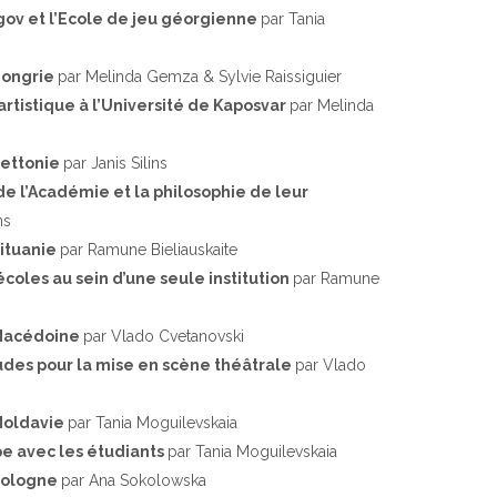
gov et l’Ecole de jeu géorgienne
par Tania
 Hongrie
par Melinda Gemza & Sylvie Raissiguier
rtistique à l’Université de Kaposvar
par Melinda
Lettonie
par Janis Silins
e l’Académie et la philosophie de leur
ns
Lituanie
par Ramune Bieliauskaite
écoles au sein d’une seule institution
par Ramune
 Macédoine
par Vlado Cvetanovski
des pour la mise en scène théâtrale
par Vlado
 Moldavie
par Tania Moguilevskaia
e avec les étudiants
par Tania Moguilevskaia
 Pologne
par Ana Sokolowska