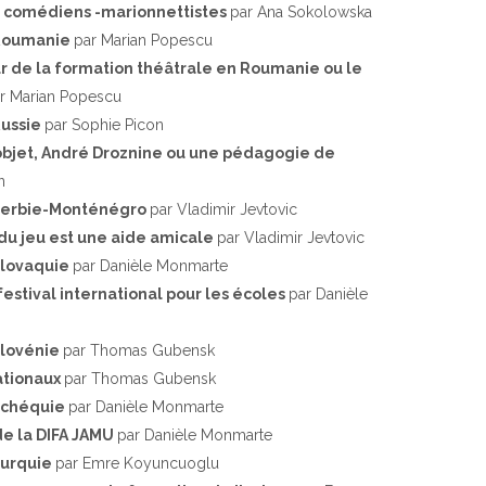
s comédiens -marionnettistes
par Ana Sokolowska
 Roumanie
par Marian Popescu
r de la formation théâtrale en Roumanie ou le
r Marian Popescu
Russie
par Sophie Picon
l’objet, André Droznine ou une pédagogie de
n
: Serbie-Monténégro
par Vladimir Jevtovic
du jeu est une aide amicale
par Vladimir Jevtovic
 Slovaquie
par Danièle Monmarte
festival international pour les écoles
par Danièle
Slovénie
par Thomas Gubensk
ationaux
par Thomas Gubensk
 Tchéquie
par Danièle Monmarte
de la DIFA JAMU
par Danièle Monmarte
Turquie
par Emre Koyuncuoglu