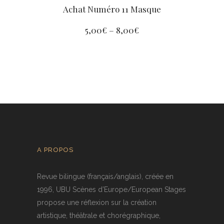
Achat Numéro 11 Masque
5,00
€
–
8,00
€
A PROPOS
Revue bilingue (français/anglais), créée en
1996, UBU Scènes d’Europe/European Stages
propose une réflexion sur la création
artistique, théâtrale et chorégraphique,