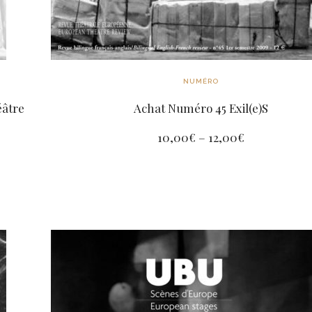
NUMÉRO
éâtre
Achat Numéro 45 Exil(e)S
10,00
€
–
12,00
€