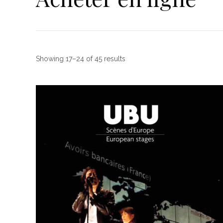
Showing 17–24 of 45 results