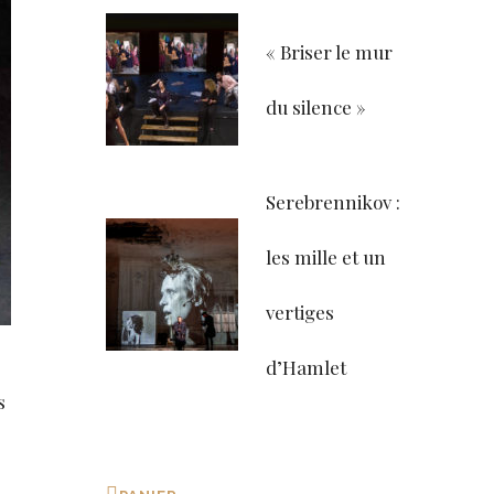
« Briser le mur
du silence »
Serebrennikov :
les mille et un
vertiges
d’Hamlet
s