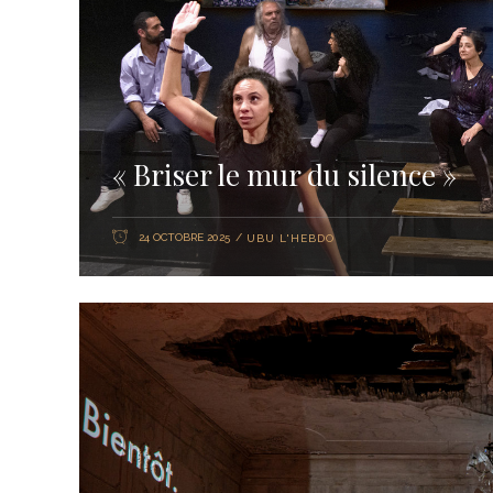
« Briser le mur du silence »
24 OCTOBRE 2025
UBU L'HEBDO